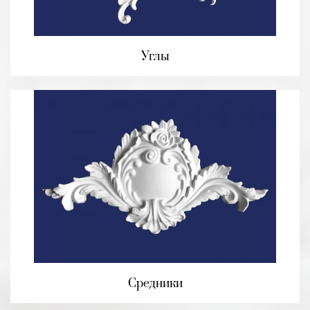
Углы
Средники