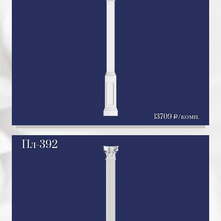
13709
/комп.
a
Пл-392