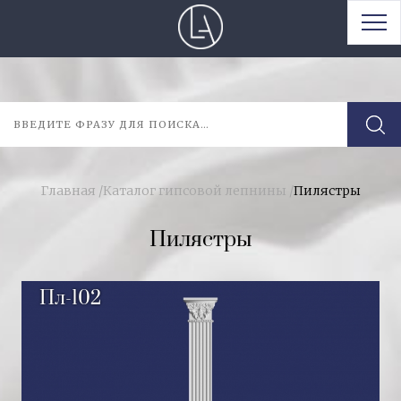
Главная
/
Каталог гипсовой лепнины
/
Пилястры
Пилястры
Пл-102