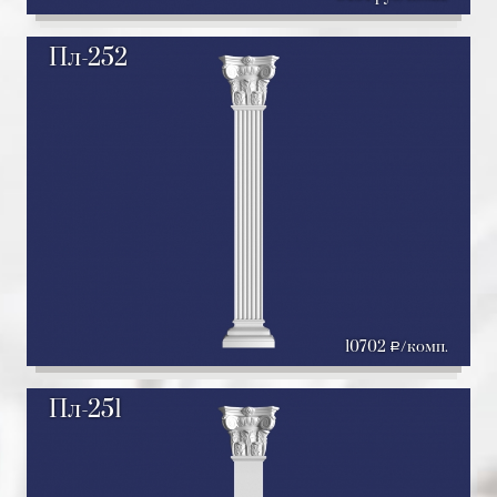
Пл-252
10702
/комп.
a
Пл-251