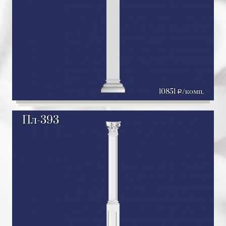
10851
/комп.
a
Пл-393