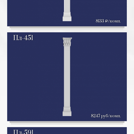
8133
/комп.
a
Пл-451
8247 руб/комп.
Пл-591