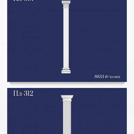
8833
/комп.
a
Пл-312