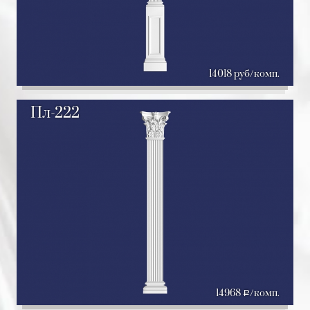
14018 руб/комп.
Пл-222
14968
/комп.
a