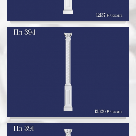
12137
/комп.
a
Пл-394
12326
/комп.
a
Пл-391