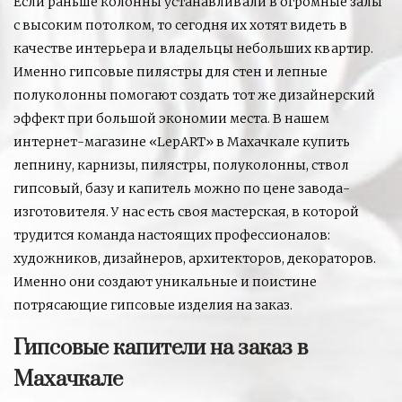
Если раньше колонны устанавливали в огромные залы
с высоким потолком, то сегодня их хотят видеть в
качестве интерьера и владельцы небольших квартир.
Именно гипсовые пилястры для стен и лепные
полуколонны помогают создать тот же дизайнерский
эффект при большой экономии места. В нашем
интернет-магазине «LepART» в Махачкале купить
лепнину, карнизы, пилястры, полуколонны, ствол
гипсовый, базу и капитель можно по цене завода-
изготовителя. У нас есть своя мастерская, в которой
трудится команда настоящих профессионалов:
художников, дизайнеров, архитекторов, декораторов.
Именно они создают уникальные и поистине
потрясающие гипсовые изделия на заказ.
Гипсовые капители на заказ в
Махачкале