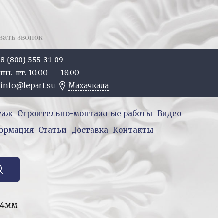
зать звонок
8 (800) 555-31-09
пн.-пт. 10:
00
— 18:
00
info@lepart.su
Махачкала
таж
Строительно-монтажные работы
Видео
ормация
Статьи
Доставка
Контакты
74мм