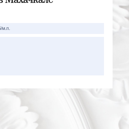
 в Махачкале
/м.п.