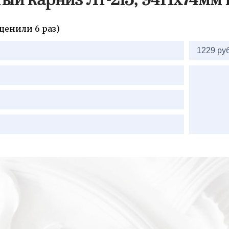
ый карниз Лт-215, 94Нх74мм
ценили 6 раз)
2=
1229 руб