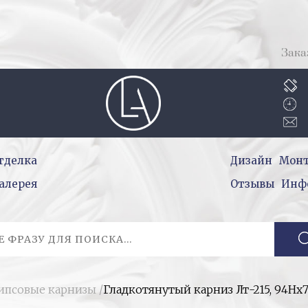
Зака
тделка
Дизайн
Мон
алерея
Отзывы
Инф
гипсовые карнизы
/
Гладкотянутый карниз Лт-215, 94Нх