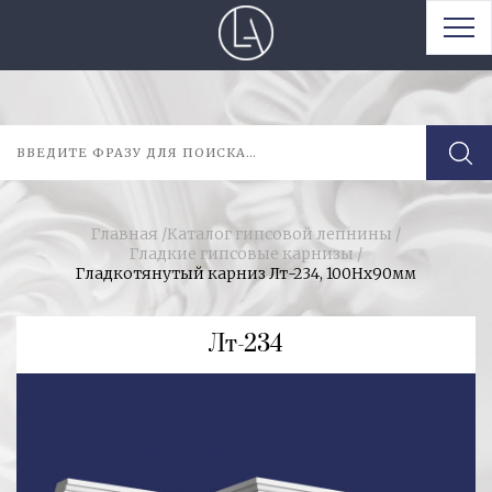
Главная
/
Каталог гипсовой лепнины
/
Гладкие гипсовые карнизы
/
Гладкотянутый карниз Лт-234, 100Нх90мм
Лт-234