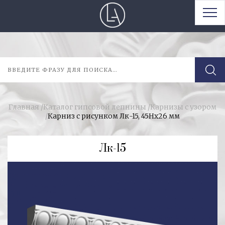
Главная
/
Каталог гипсовой лепнины
/
Карнизы с узором
/
Карниз с рисунком Лк-15, 45Нx26 мм
Лк-15