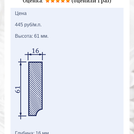
Оценка:
(оценили 1 раз)
2+2=
Цена
445 руб/м.п.
Высота: 61 мм.
Глубина: 16 мм.