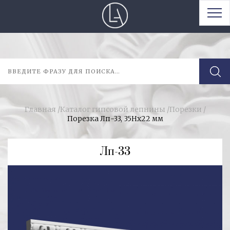
Главная
/
Каталог гипсовой лепнины
/
Порезки
/
Порезка Лп-33, 35Нх22 мм
Лп-33