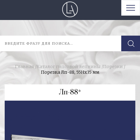
Главная
/
Каталог гипсовой лепнины
/
Порезки
/
Порезка Лп-88, 55Нх35 мм
Лп-88*