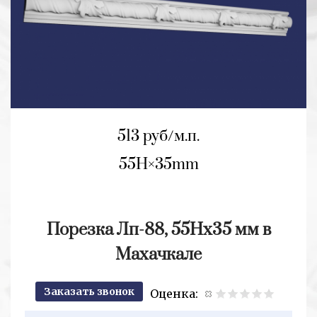
513 руб/м.п.
55H
35mm
Порезка Лп-88, 55Нх35 мм в
Махачкале
Заказать звонок
Оценка:
2+2=