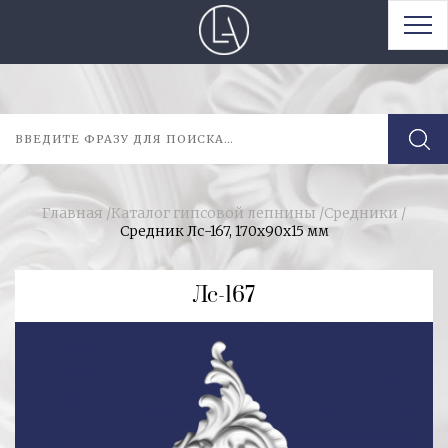
Главная
/
Каталог гипсовой лепнины
/
Средники
/
Средник Лс-167, 170x90x15 мм
Лс-167