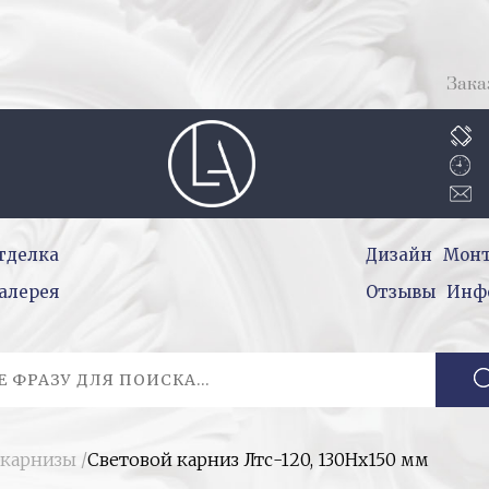
Зака
тделка
Дизайн
Мон
алерея
Отзывы
Инф
 карнизы
/
Световой карниз Лтс-120, 130Нх150 мм