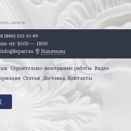
зать звонок
8 (800) 555-31-09
пн.-пт. 10:
00
— 18:
00
info@lepart.su
Махачкала
таж
Строительно-монтажные работы
Видео
ормация
Статьи
Доставка
Контакты