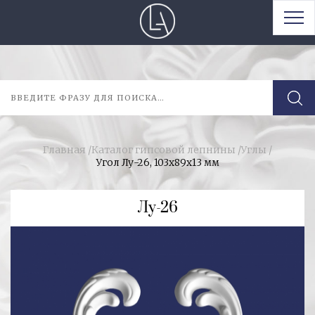
Главная
/
Каталог гипсовой лепнины
/
Углы
/
Угол Лу-26, 103х89х13 мм
Лу-26